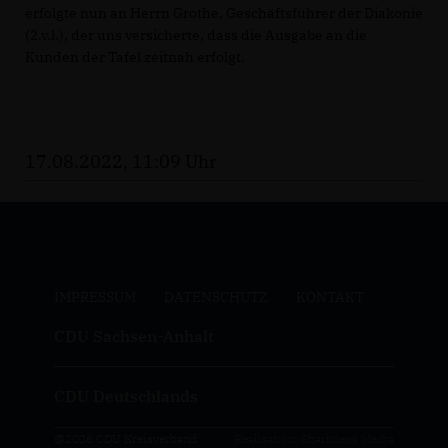
erfolgte nun an Herrn Grothe, Geschäftsführer der Diakonie
(2.v.l.), der uns versicherte, dass die Ausgabe an die
Kunden der Tafel zeitnah erfolgt.
17.08.2022, 11:09 Uhr
IMPRESSUM
DATENSCHUTZ
KONTAKT
CDU Sachsen-Anhalt
CDU Deutschlands
@2026 CDU Kreisverband
Realisation: Sharkness Media