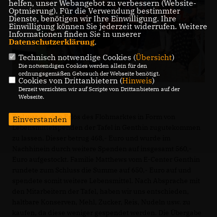
helfen, unser Webangebot zu verbessern (Website-
Optmierung). Für die Verwendung bestimmter
Dienste, benötigen wir Ihre Einwilligung. Ihre
Einwilligung können Sie jederzeit widerrufen. Weitere
Informationen finden Sie in unserer
Datenschutzerklärung
.
Technisch notwendige Cookies (
Übersicht
)
Die notwendigen Cookies werden allein für den
ordnungsgemäßen Gebrauch der Webseite benötigt.
Cookies von Drittanbietern (
Hinweis
)
Derzeit verzichten wir auf Scripte von Drittanbietern auf der
Webseite.
Ziel war es, den Erlös des Flohmarktes in Form von
Einverstanden
Lebensmittelspenden der Tafel in Genthin zugutekommen
zu lassen. Dieser betrug 468,- Euro und wurde im
Nachhinein durch weitere Spenden auf insgesamt 560,-
Euro aufgestockt. Familie Matthews vom E-Center Genthin
rundete zum Schluss die Summe auf 650,- Euro auf und
spendete somit weitere Lebensmittel. Nach Absprache mit
den Mitarbeitern der Tafel, haben wir uns entschieden,
haltbare Konserven, Mehl, Zucker, Reis, Nudeln usw. zu
kaufen, da diese weniger gespendet werden. Die Übergabe