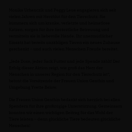
Monika Urbanczik und Peggy Leue engagieren sich seit
vielen Jahren mit Herzblut für den Tierschutz. Sie
kümmern sich um kranke, verletzte und heimatlose
Katzen, sorgen für ihre tierärztliche Betreuung und
vermitteln sie in liebevolle Hände. Ihr unermüdlicher
Einsatz hat bereits unzähligen Tieren ein neues Zuhause
geschenkt – und auch vielen Menschen Freude bereitet.
Jede Dose, jeder Sack Futter und jede Spende zählt! Der
Erfolg dieser Aktion zeigt, wie groß das Herz der
Menschen in unserer Region für den Tierschutz ist“,
betont die Vorsitzende der Frauen Union Genthin und
Umgebung Yvette Below.
Die Frauen Union Genthin bedankt sich herzlich bei allen
Spendern für ihre großzügige Unterstützung. Gemeinsam
konnten wir einen wichtigen Beitrag für das Wohl der
Tiere leisten – denn glückliche Tiere bedeuten glückliche
Menschen!