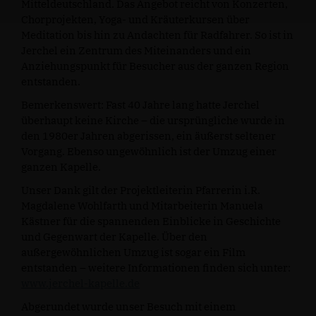
Mitteldeutschland. Das Angebot reicht von Konzerten,
Chorprojekten, Yoga- und Kräuterkursen über
Meditation bis hin zu Andachten für Radfahrer. So ist in
Jerchel ein Zentrum des Miteinanders und ein
Anziehungspunkt für Besucher aus der ganzen Region
entstanden.
Bemerkenswert: Fast 40 Jahre lang hatte Jerchel
überhaupt keine Kirche – die ursprüngliche wurde in
den 1980er Jahren abgerissen, ein äußerst seltener
Vorgang. Ebenso ungewöhnlich ist der Umzug einer
ganzen Kapelle.
Unser Dank gilt der Projektleiterin Pfarrerin i.R.
Magdalene Wohlfarth und Mitarbeiterin Manuela
Kästner für die spannenden Einblicke in Geschichte
und Gegenwart der Kapelle. Über den
außergewöhnlichen Umzug ist sogar ein Film
entstanden – weitere Informationen finden sich unter:
www.jerchel-kapelle.de
Abgerundet wurde unser Besuch mit einem