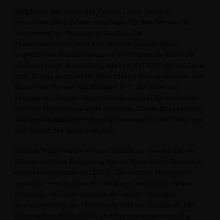
Mitglieder und Gäste der Frauen Union Genthin
besuchten die Sonderausstellung „Mit den Bienen die
Welt retten“ im Museum in Genthin. Die
Museumsmitarbeiterin und Imkerin Simone Menz
begrüßte die Teilnehmerinnen und führte sie durch die
eindrucksvolle Ausstellung, die seit Mai 2024 mit viel Liebe
zum Thema gestaltet ist. Besonderen Beitrag leisteten die
Kinder der Bienen-AG (Klassen 1–7), die unter der
Leitung von Simone Menz selbständig drei Bienenvölker
auf dem Museumsgelände betreuen. Dieses Engagement
soll bei den Kindern frühzeitig Interesse für die Natur und
den Schutz der Bienen wecken.
Simone Menz erläuterte anschaulich die Geschichte der
Bienen und ihre Bedeutung für die Menschheit. Bereits in
einem Fürstengrab von 250 n. Chr. wurden Honigreste
entdeckt – ein Zeichen für die lange Geschichte dieser
Symbiose. Im Fokus standen die beiden wichtigen
Bestäuberarten, die Honigbiene und die Wildbiene. Mit
informativen Schautafeln und Exponaten konnten die