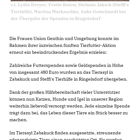
v.l. Lydia Dreyer, Yvette Below, Stefanie Jaksch (Steffi's
Tierhilfe), Martina Markaschke, Anke Gutschmidt bei
der Übergabe der Spenden in Ringelsdorf
Die Frauen Union Genthin und Umgebung konnte im
Rahmen ihrer inzwischen fünften Tierfutter-Aktion
erneut ein beeindruckendes Ergebnis erzielen:
Zahlreiche Futterspenden sowie Geldspenden in Höhe
von insgesamt 480 Euro wurden an das Tierasyl in
Zabakuck und Steffi's Tierhilfe in Ringelsdorf übergeben.
Dank der großen Hilfsbereitschaft vieler Unterstützer
können nun Katzen, Hunde und Igel in unserer Region
weiterhin liebevoll versorgt werden. Jede einzelne Spende
trägt dazu bei, das Leben dieser Tiere ein Stück besser zu
machen.
Im Tierasyl Zabakuck finden ausgesetzte, streunende
oder verletzte Tiere einen geschützten Ort. Sie werden