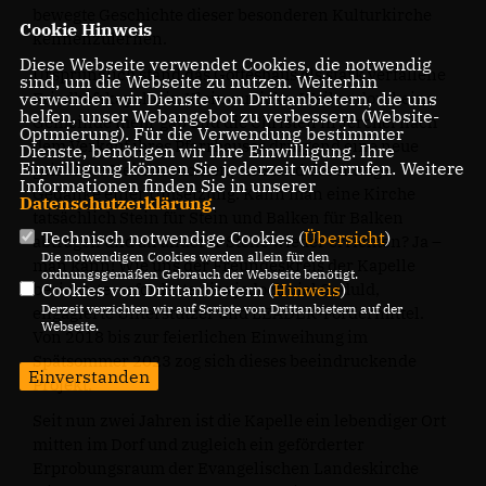
bewegte Geschichte dieser besonderen Kulturkirche
Cookie Hinweis
kennenzulernen.
Diese Webseite verwendet Cookies, die notwendig
Ursprünglich stand das Gotteshaus als stark verfallene
sind, um die Webseite zu nutzen. Weiterhin
Friedhofskapelle in Kleinwudicke. Weil es dort keine
verwenden wir Dienste von Drittanbietern, die uns
helfen, unser Webangebot zu verbessern (Website-
Gemeinde mehr gab und die Christen in Jerchel nach
Optmierung). Für die Verwendung bestimmter
dem Verkauf ihres Pfarrhauses dringend eine neue
Dienste, benötigen wir Ihre Einwilligung. Ihre
Einwilligung können Sie jederzeit widerrufen. Weitere
geistliche Heimat suchten, entstand der mutige
Informationen finden Sie in unserer
Gedanke einer Umsetzung. Kann man eine Kirche
Datenschutzerklärung
.
tatsächlich Stein für Stein und Balken für Balken
Technisch notwendige Cookies (
Übersicht
)
abtragen und an anderer Stelle wieder errichten? Ja –
Die notwendigen Cookies werden allein für den
man kann! Wie uns der Freundeskreis der Kapelle
ordnungsgemäßen Gebrauch der Webseite benötigt.
berichtete, erforderte dies jedoch viel Geduld,
Cookies von Drittanbietern (
Hinweis
)
Derzeit verzichten wir auf Scripte von Drittanbietern auf der
engagierte Unterstützer und LEADER-Fördermittel.
Webseite.
Von 2018 bis zur feierlichen Einweihung im
Spätsommer 2023 zog sich dieses beeindruckende
Einverstanden
Projekt.
Seit nun zwei Jahren ist die Kapelle ein lebendiger Ort
mitten im Dorf und zugleich ein geförderter
Erprobungsraum der Evangelischen Landeskirche