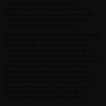
Frauen Union Genthin und Umgebung in der
Agrargenossenschaft Hohenseeden statt. Rund 30
Mitglieder nahmen am traditionellen Spargelessen teil,
das nicht nur kulinarische Genüsse, sondern auch
lebhafte und informative Diskussionen bot.
Ein zentrales Thema des Abends war die vielfältige Arbeit
des Deutschen Roten Kreuzes (DRK). Ines Schrader,
Vorständin des DRK-Regionalverbandes Magdeburg-
Jerichower Land, präsentierte in ihrem Vortrag die
zahlreichen Projekte und Initiativen der Organisation. Von
der Seniorenbetreuung über den Katastrophenschutz bis
hin zu den vielfältigen Angeboten für Kinder und
Jugendliche gab Ines Schrader einen umfassenden
Überblick über die wichtigen sozialen Aufgaben, die das
DRK leistet. Es ist beeindruckend zu sehen, wie breit
gefächert und effizient die Hilfsangebote des DRK sind.
Gerade in Zeiten wie diesen ist es wichtig, sich auf
Organisationen wie das DRK verlassen zu können.