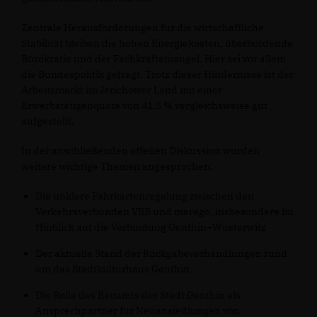
Zentrale Herausforderungen für die wirtschaftliche
Stabilität bleiben die hohen Energiekosten, überbordende
Bürokratie und der Fachkräftemangel. Hier sei vor allem
die Bundespolitik gefragt. Trotz dieser Hindernisse ist der
Arbeitsmarkt im Jerichower Land mit einer
Erwerbstätigenquote von 41,5 % vergleichsweise gut
aufgestellt.
In der anschließenden offenen Diskussion wurden
weitere wichtige Themen angesprochen:
Die unklare Fahrkartenregelung zwischen den
Verkehrsverbünden VBB und marego, insbesondere im
Hinblick auf die Verbindung Genthin–Wusterwitz
Der aktuelle Stand der Rückgabeverhandlungen rund
um das Stadtkulturhaus Genthin
Die Rolle des Bauamts der Stadt Genthin als
Ansprechpartner für Neuansiedlungen von