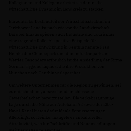
Kolleginnen und Kollegen arbeitet sie daran, die
wirtschaftliche Dynamik im Landkreis zu stärken.
Ein zentraler Bestandteil der Wirtschaftsstruktur im
Jerichower Land ist nach wie vor die Landwirtschaft.
Darüber hinaus spielen auch Industrie und Tourismus
eine tragende Rolle. Als positive Beispiele für
wirtschaftliche Entwicklung in Genthin nannte Frau
Heinke den Chemiepark und den Industriepark am
Werder. Besonders erfreulich ist die Ansiedlung der Firma
German Hygiene Liquids, die ihre Produktion von
München nach Genthin verlagert hat.
Um weitere Unternehmen für die Region zu gewinnen, sei
es entscheidend, ausreichend erschlossene
Gewerbeflächen bereitzustellen. Die verkehrsgünstige
Lage durch die Nähe zur Autobahn A2 sowie der Elbe-
Havel-Kanal bieten dafür ideale Voraussetzungen.
Allerdings, so Heinke, mangele es an kultureller
Attraktivität, was für Fachkräfte und Neuansiedlungen
gleichermaßen relevant sei.