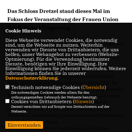
Das Schloss Dretzel stand dieses Mal im
Fokus der Veranstaltung der Frauen Union
Genthin und Umgebung.
Cookie Hinweis
Diese Webseite verwendet Cookies, die notwendig
Wir wurden vom Besitzer, Herrn Hans Fabian von Ostau und
sind, um die Webseite zu nutzen. Weiterhin
verwenden wir Dienste von Drittanbietern, die uns
seiner Frau empfangen und begrüßt.
helfen, unser Webangebot zu verbessern (Website-
Der Schlossherr gab einen Überblick über die Entstehung
Optmierung). Für die Verwendung bestimmter
Dienste, benötigen wir Ihre Einwilligung. Ihre
und Entwicklung des Schlosses.
Einwilligung können Sie jederzeit widerrufen. Weitere
Das Schloss wurde im Jahr 1807-09 von der Familie von
Informationen finden Sie in unserer
Angern aufgebaut und wechselte im Jahre 1820 in den
Datenschutzerklärung
.
Besitz der Familie von Ostau. Dort lebten sie bis 1945. Die
Technisch notwendige Cookies (
Übersicht
)
Familie wurde enteignet und ging nach Schleswig-Holstein.
Die notwendigen Cookies werden allein für den
Das Haus gehörte dann der Gemeinde Dretzel und wurde
ordnungsgemäßen Gebrauch der Webseite benötigt.
Cookies von Drittanbietern (
Hinweis
)
für verschiedene Zwecke genutzt. Nach der Wende
Derzeit verzichten wir auf Scripte von Drittanbietern auf der
bemühte sich Fam. v. Ostau um die Rückführung des
Webseite.
Schlosses in seinen Besitz, was nach einigen Fehlversuchen
erst im Jahre 1998 gelang.
Einverstanden
Zu diesem Zeitpunkt war des Hauses zu einer Ruine