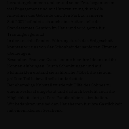
heruntergekommen und er und seine Frau begannen mit
viel Engagement und mit Unterstützung durch die
Anwohner das Gebäude und den Park zu sanieren.
Seit 2007 befindet sich auch eine Außenstelle des
Standesamtes Genthin im Haus und wird gerne für
Trauungen genutzt.
In der anschließenden Führung durch das Erdgeschoß
konnten wir uns von der Schönheit der sanierten Zimmer
überzeugen.
Besonders Frau von Ostau konnte hier ihre Ideen und ihr
Können einbringen. Durch Schenkungen und auf
Flohmärkten erstand sie zahlreiche Möbel, die sie zum
größten Teil liebevoll selbst aufarbeitete.
Der ehemalige Kuhstall wurde mit Hilfe des Sohnes zu
einem Festsaal umgebaut und dadurch besteht auch die
Möglichkeit, dort größere Familienfeiern abzuhalten.
Wir bedankten uns bei den Hausherren für ihre Gastlichkeit
mit einem kleinen Geschenk.