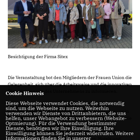
Besichtigung der Firma Sitex
Die Veranstaltung bot den Mitgliedern der Frauen Union die
Gelegenheit, sich über die Arbeitsweise und die innovativen
Dienstleistungen des Unternehmens zu informieren.
Cookie Hinweis
Diese Webseite verwendet Cookies, die notwendig
Empfangen wurde die Delegation von Herrn Marcus
sind, um die Webseite zu nutzen. Weiterhin
Schröder, dem Geschäftsführer der Sitex Niederlassung in
verwenden wir Dienste von Drittanbietern, die uns
helfen, unser Webangebot zu verbessern (Website-
Genthin. Herr Schröder führte die Besucherinnen durch die
Optmierung). Für die Verwendung bestimmter
modernen Produktionshallen und erläuterte die
Dienste, benötigen wir Ihre Einwilligung. Ihre
verschiedenen Arbeitsschritte, die notwendig sind, um eine
Einwilligung können Sie jederzeit widerrufen. Weitere
Informationen finden Sie in unserer
nahtlose Versorgung von Krankenhäusern, Hotels und