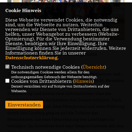
Cookie Hinweis
Diese Webseite verwendet Cookies, die notwendig
sind, um die Webseite zu nutzen. Weiterhin
verwenden wir Dienste von Drittanbietern, die uns
helfen, unser Webangebot zu verbessern (Website-
Optmierung). Für die Verwendung bestimmter
Dienste, benötigen wir Ihre Einwilligung. Ihre
Einwilligung können Sie jederzeit widerrufen. Weitere
CDU-Mitglieder und Gäste aus dem Stadtverband Genthin,
Informationen finden Sie in unserer
Ortsverbände Tangermünde und Tangerhütte
Datenschutzerklärung
.
Technisch notwendige Cookies (
Übersicht
)
Die notwendigen Cookies werden allein für den
Das stieß auf reges Interesse bei unseren Mitgliedern und
ordnungsgemäßen Gebrauch der Webseite benötigt.
Gästen. Wir erhielten von Rainer Kuhn im Dom St. Mauritius
Cookies von Drittanbietern (
Hinweis
)
Derzeit verzichten wir auf Scripte von Drittanbietern auf der
und Katharina zu Magdeburg eine interessante
Webseite.
Domführung und haben viele Informationen über die
Geschichte und die Architektur des Domes erfahren. Nach
Einverstanden
dem Sicherheitscheck, dem Mittagessen und einer Führung
durch den Landtag ging es auf die Tribüne des
Plenarsaales, um eine Plenarsitzung des Landtages zu
verfolgen. Im Anschluss fand eine Gesprächsrunde mit den